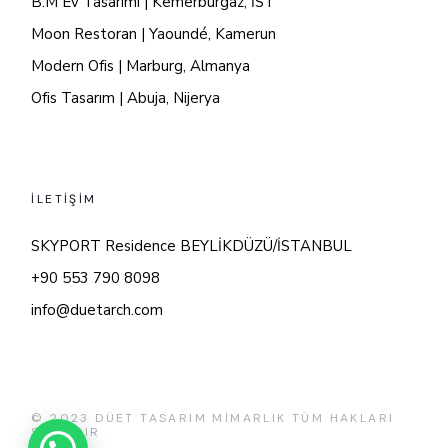
B.M Ev Tasarımı | Kemerburgaz, İST
Moon Restoran | Yaoundé, Kamerun
Modern Ofis | Marburg, Almanya
Ofis Tasarım | Abuja, Nijerya
İLETİŞİM
SKYPORT Residence BEYLİKDÜZÜ/İSTANBUL
+90 553 790 8098
info@duetarch.com
© 2023
DÜET TASARIM MİMARLIK TÜM HAKLARI
SAKLIDIR