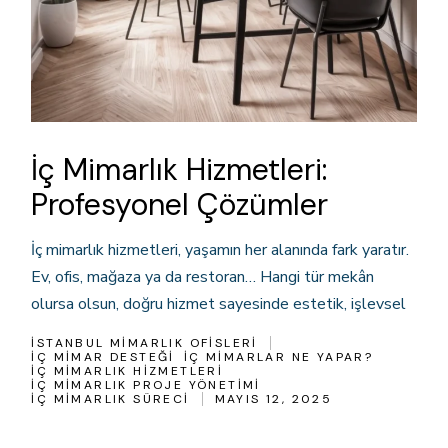
İç Mimarlık Hizmetleri:
Profesyonel Çözümler
İç mimarlık hizmetleri, yaşamın her alanında fark yaratır.
Ev, ofis, mağaza ya da restoran… Hangi tür mekân
olursa olsun, doğru hizmet sayesinde estetik, işlevsel
İSTANBUL MIMARLIK OFISLERI
IÇ MIMAR DESTEĞI
IÇ MIMARLAR NE YAPAR?
IÇ MIMARLIK HIZMETLERI
IÇ MIMARLIK PROJE YÖNETIMI
IÇ MIMARLIK SÜRECI
MAYIS 12, 2025