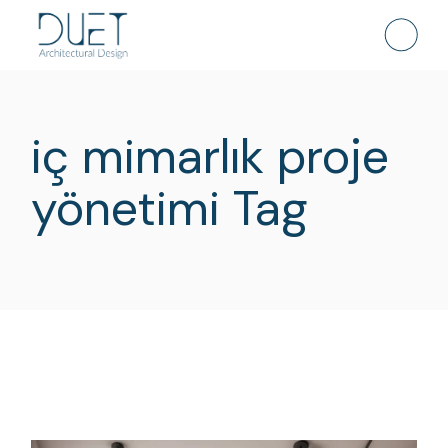
Skip
to
the
content
iç mimarlık proje
yönetimi Tag