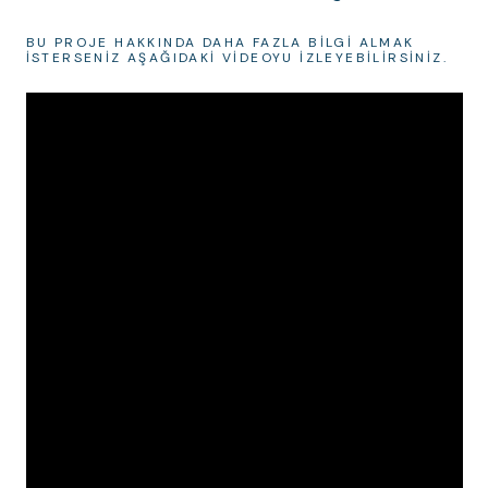
BU PROJE HAKKINDA DAHA FAZLA BILGI ALMAK
ISTERSENIZ AŞAĞIDAKI VIDEOYU IZLEYEBILIRSINIZ.