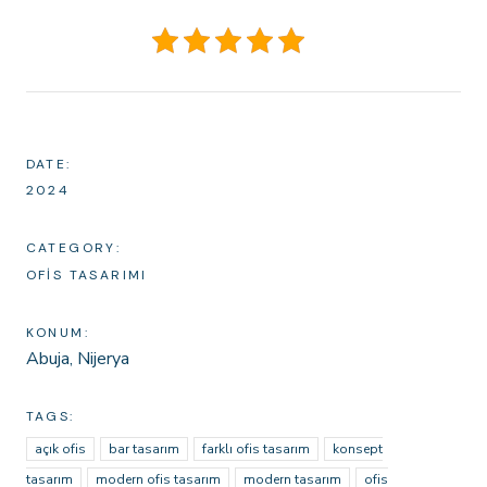
DATE:
2024
CATEGORY:
OFIS TASARIMI
KONUM:
Abuja, Nijerya
TAGS:
açık ofis
bar tasarım
farklı ofis tasarım
konsept
tasarım
modern ofis tasarım
modern tasarım
ofis