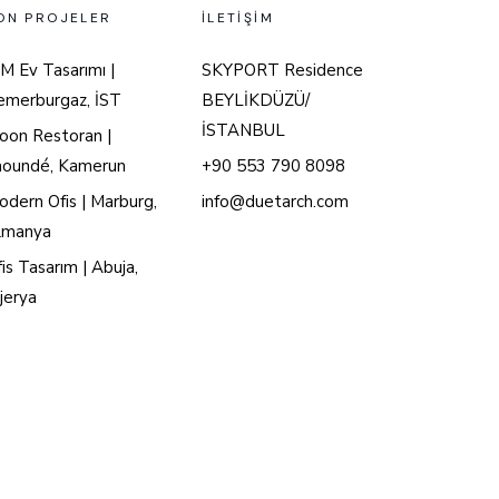
ON PROJELER
İLETİŞİM
M Ev Tasarımı |
SKYPORT Residence
emerburgaz, İST
BEYLİKDÜZÜ/
İSTANBUL
oon Restoran |
aoundé, Kamerun
+90 553 790 8098
dern Ofis | Marburg,
info@duetarch.com
lmanya
is Tasarım | Abuja,
jerya