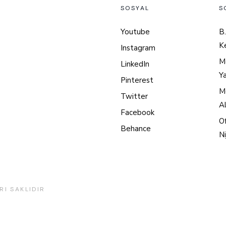
SOSYAL
S
Youtube
B.
K
Instagram
M
LinkedIn
Y
Pinterest
Mo
Twitter
A
Facebook
Of
Behance
Ni
RI SAKLIDIR