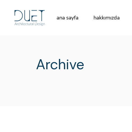
Skip
to
the
content
ana sayfa
hakkımızda
Archive