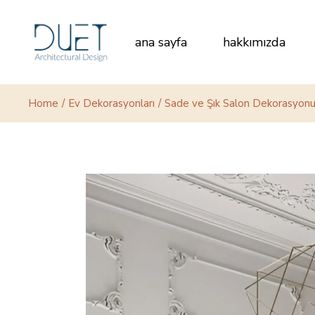
Skip
to
the
content
ana sayfa
hakkımızda
Home
Ev Dekorasyonları
Sade ve Şık Salon Dekorasyonu: