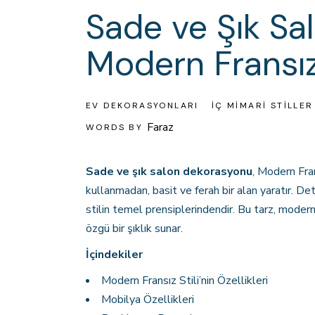
Sade ve Şık Sa
Modern Fransız 
EV DEKORASYONLARI
İÇ MIMARI STILLE
Faraz
WORDS BY
Sade ve şık salon dekorasyonu
, Modern Fran
kullanmadan, basit ve ferah bir alan yaratır. D
stilin temel prensiplerindendir. Bu tarz, moder
özgü bir şıklık sunar.
İçindekiler
Modern Fransız Stili’nin Özellikleri
Mobilya Özellikleri