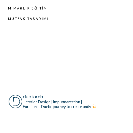
MIMARLIK EĞITIMI
MUTFAK TASARIMI
duetarch
. Interior Design | Implementation |
Furniture
. Duetic journey to create unity