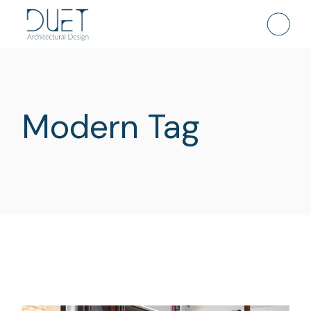
Skip
to
the
content
Modern Tag