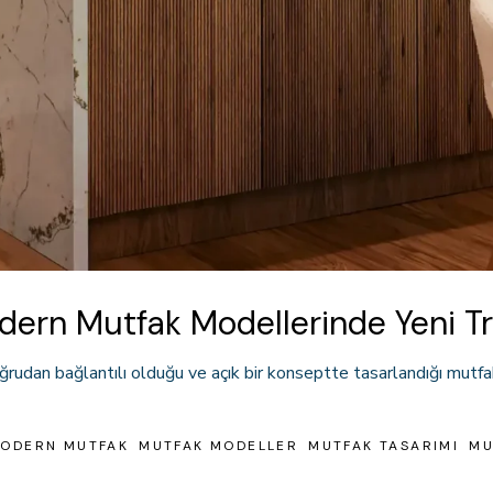
ern Mutfak Modellerinde Yeni Tr
rudan bağlantılı olduğu ve açık bir konseptte tasarlandığı mutfak 
ODERN MUTFAK
MUTFAK MODELLER
MUTFAK TASARIMI
MU