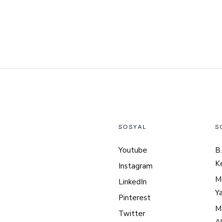
SOSYAL
S
Youtube
B.
K
Instagram
M
LinkedIn
Y
Pinterest
Mo
Twitter