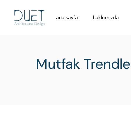
Skip
to
the
content
ana sayfa
hakkımızda
Mutfak Trendle