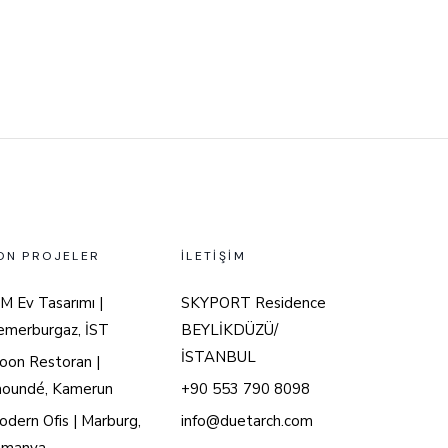
ON PROJELER
İLETİŞİM
M Ev Tasarımı |
SKYPORT Residence
emerburgaz, İST
BEYLİKDÜZÜ/
İSTANBUL
oon Restoran |
aoundé, Kamerun
+90 553 790 8098
dern Ofis | Marburg,
info@duetarch.com