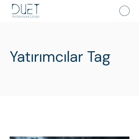
Skip
to
the
content
Yatırımcılar Tag